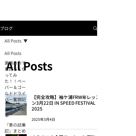
ブログ
All Posts
All Posts
All Posts
業務命令で
車好きにな
ってみ
た！！ペー
パー＆ゴー
ルドドライ
【完全攻略】袖ケ浦FRW㊙レッス
バー奮闘記
ン3月22日 IN SPEED FESTIVAL
2025
おすすめ記
事
2025年3月4日
『車の試乗
記』まとめ