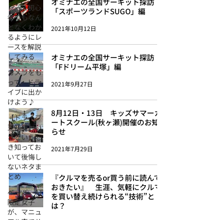
オミナエの全国サーキット探訪：
レース初心
「スポーツランドSUGO」編
者でもなん
となくわか
2021年10月12日
るようにレ
ースを解説
してみる
オミナエの全国サーキット探訪：
「Fドリーム平塚」編
カメラをも
って、ドラ
2021年9月27日
イブに出か
けよう♪
8月12日・13日 キッズサマーカ
【ドライブ
ートスクール(秋ヶ瀬)開催のお知
豆知識】い
らせ
ざというと
き知ってお
2021年7月29日
いて後悔し
ないネタま
とめ
『クルマを売るor買う前に読んで
おきたい』 生涯、気軽にクルマ
ペーパーAT
を買い替え続けられる“技術”と
限定女子
は？
が、マニュ