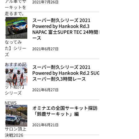
アル車でサ
2021年7月26日
ーキットを
走るまで。
の記録。
スーパー耐久シリーズ 2021
Powered by Hankook Rd.3
【業務命令
NAPAC 富士SUPER TEC 24時間レ
で車好きに
ース
なってみ
た】シリー
2021年6月27日
ズ
おすすめ記
スーパー耐久シリーズ 2021
事
Powered by Hankook Rd.2 SUGO
スーパー耐久3時間レース
【箱根スポ
ット紹介】
2021年6月27日
シリーズ
NEWS
オミナエの全国サーキット探訪：
その他
「鈴鹿サーキット」編
東京オート
2021年6月21日
サロン頂上
決戦2026