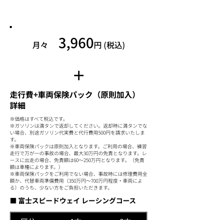
シェアリング基本料金
3,960
月々
円 (税込)
​＋
走行費+車両保険パック（原則加入）
詳細
※価格はすべて税込です。
※ガソリンは満タンで返却してください。返却時に満タンでな
い場合、別途ガソリン代実費と代行費用500円を請求いたしま
す。
※車両保険パックは原則加入となります。ご利用の場合、練習
走行で万が一の事故の場合、最大30万円の免責となります。レ
ースに出走の場合、免責額は60～250万円となります。（免責
額は車種によります。）
※車両保険パックをご利用でない場合、事故時には修理費用全
額か、代替車両準備費用（350万円～700万円程度・車両によ
る）のうち、少ない方をご負担いただきます。
■ 富士スピードウェイ レーシングコース