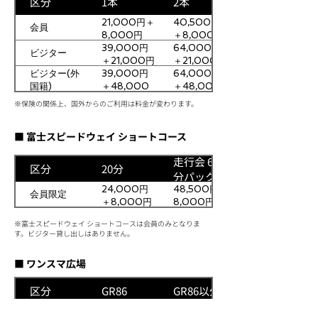
区分
1本
2本
21,000円＋
40,500円
会員
8,000円
＋8,000円
39,000円
64,000円
ビジター
＋21,000円
＋21,000円
ビジター(外
39,000円
64,000円
国籍)
＋48,000
＋48,000
円
円
※保険の関係上、国外からのご利用は料金が変わります。
■ 富士スピードウェイ ショートコース
走行会 60
区分
20分
分パック
24,000円
48,500円＋
会員限定
＋8,000円
8,000円
※富士スピードウェイ ショートコースは会員のみとなりま
す。ビジター貸し出しはありません。
■ ワンスマ広場
区分
GR86
GR86以外
31,000円＋
22,000円＋
会員