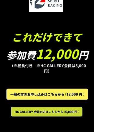
​これだけできて
12,000
参加費
円
（※昼食付き ※HC GALLERY会員は5,000
円）