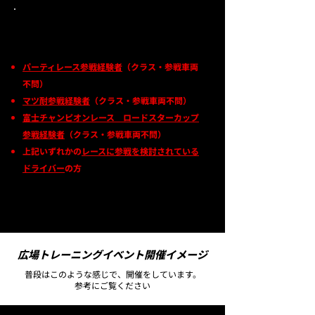
※参加条件※
パーティレース参戦経験者
（クラス・参戦車両
不問）
マツ耐参戦経験者
（クラス・参戦車両不問）
富士チャンピオンレース ロードスターカップ
参戦経験者
（クラス・参戦車両不問）
上記いずれかの
レースに参戦を検討されている
ドライバー
の方
広場トレーニングイベント開催イメージ
普段はこのような感じで、開催をしています。
参考にご覧ください