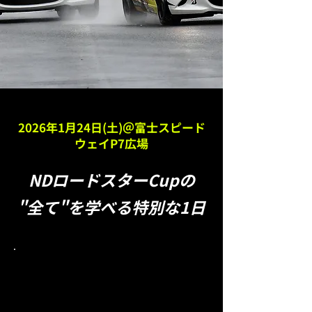
2026年1月24日(土)＠富士スピード
ウェイP7広場
NDロードスターCupの
"全て"を学べる特別な1日
貸し出し車両
準備しています！