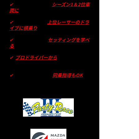
✔
パーティレース
シーズン1＆2位車
両に
実際に乗れる！
✔
パーティレース
上位レーサーのドラ
イブに横乗り
できる！
✔
メカニックから
セッティングを学べ
る
！
✔
プロドライバーから
ドライビングを
学べる！
✔
プロドライバーの
同乗指導もOK
！
​パーティレース詳細はこちらから
​パーティレース特別協賛