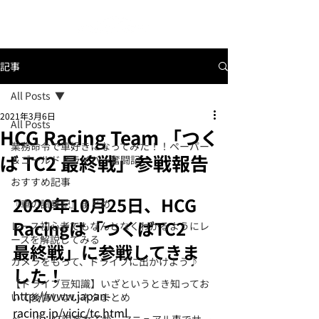
記事
All Posts
2021年3月6日
All Posts
HCG Racing Team 「つく
業務命令で車好きになってみた！！ペーパー
ば TC2 最終戦」参戦報告
＆ゴールドドライバー奮闘記
おすすめ記事
2020年10月25日、HCG 
『車の試乗記』まとめ
Racingは「つくばTC2

レース初心者でもなんとなくわかるようにレ
ースを解説してみる
最終戦」に参戦してきま
カメラをもって、ドライブに出かけよう♪
した！
【ドライブ豆知識】いざというとき知ってお
http://www.japan-
いて後悔しないネタまとめ
racing.jp/vicic/tc.html