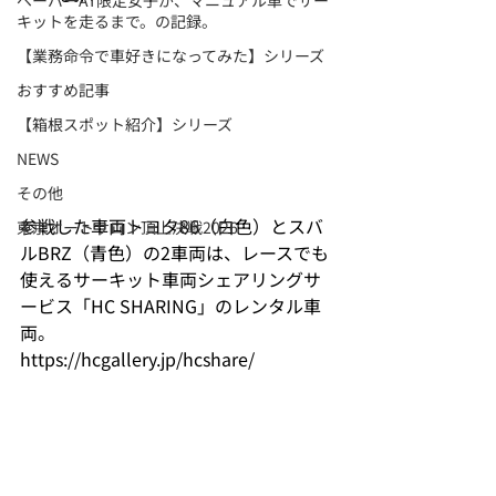
ペーパーAT限定女子が、マニュアル車でサー
キットを走るまで。の記録。
【業務命令で車好きになってみた】シリーズ
おすすめ記事
【箱根スポット紹介】シリーズ
NEWS
その他
参戦した車両トヨタ86（白色）とスバ
東京オートサロン頂上決戦2026
ルBRZ（青色）の2車両は、レースでも
使えるサーキット車両シェアリングサ
ービス「HC SHARING」のレンタル車
両。
https://hcgallery.jp/hcshare/