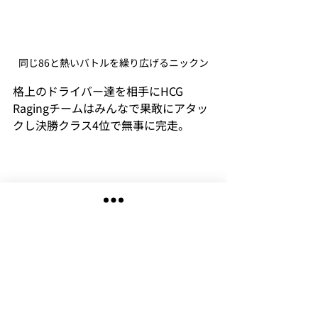
同じ86と熱いバトルを繰り広げるニックン
格上のドライバー達を相手にHCG 
Ragingチームはみんなで果敢にアタッ
クし決勝クラス4位で無事に完走。
HCG Racingとして初めて参戦した「つ
くばTC2最終戦」。予選はクラス１位