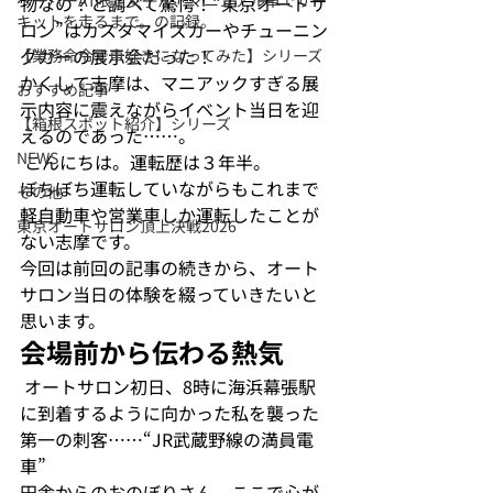
ペーパーAT限定女子が、マニュアル車でサー
物なの？と調べて驚愕！“東京オートサ
キットを走るまで。の記録。
ロン”はカスタマイズカーやチューニン
グカーの展示会だった！

【業務命令で車好きになってみた】シリーズ
かくして志摩は、マニアックすぎる展
おすすめ記事
示内容に震えながらイベント当日を迎
【箱根スポット紹介】シリーズ
えるのであった……。
NEWS
 こんにちは。運転歴は３年半。

ぼちぼち運転していながらもこれまで
その他
軽自動車や営業車しか運転したことが
東京オートサロン頂上決戦2026
ない志摩です。

今回は前回の記事の続きから、オート
サロン当日の体験を綴っていきたいと
思います。
会場前から伝わる熱気
 オートサロン初日、8時に海浜幕張駅
に到着するように向かった私を襲った
第一の刺客……“JR武蔵野線の満員電
車”
田舎からのおのぼりさん、ここで心が