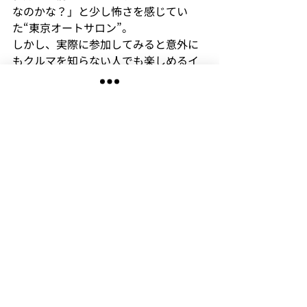
なのかな？」と少し怖さを感じてい
た“東京オートサロン”。

しかし、実際に参加してみると意外に
もクルマを知らない人でも楽しめるイ
ベントであるということが分かりまし
た！
というのもカスタマイズしているクル
マの中には、他企業とコラボしている
クルマなんかもあるわけでして……

「クルマは知らなくてもかっこい
い！！」と思える展示が多いんです
ね。