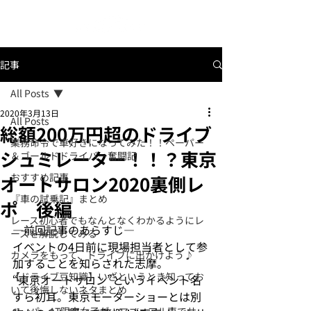
記事
All Posts
2020年3月13日
All Posts
総額200万円超のドライブ
業務命令で車好きになってみた！！ペーパー
シュミレーター！！？東京
＆ゴールドドライバー奮闘記
おすすめ記事
オートサロン2020裏側レ
『車の試乗記』まとめ
ポ 後編
レース初心者でもなんとなくわかるようにレ
―前回記事のあらすじ―

ースを解説してみる
イベントの4日前に現場担当者として参
カメラをもって、ドライブに出かけよう♪
加することを知らされた志摩。

【ドライブ豆知識】いざというとき知ってお
“東京オートサロン”というイベント名
いて後悔しないネタまとめ
すら初耳。東京モーターショーとは別