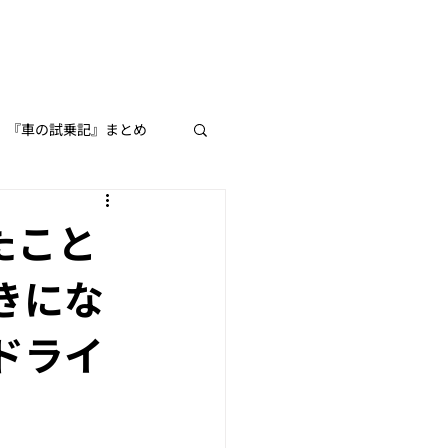
『車の試乗記』まとめ
よう♪
たこと
きにな
ドライ
てみた】シリーズ