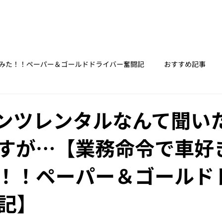
みた！！ペーパー＆ゴールドドライバー奮闘記
おすすめ記事
ようにレースを解説してみる
カメラをもって、ドライブに出かけ
ベンツレンタルなんて聞い
すが…【業務命令で車好
知っておいて後悔しないネタまとめ
！！ペーパー＆ゴールド
ル車でサーキットを走るまで。の記録。
【業務命令で車好きになっ
記】