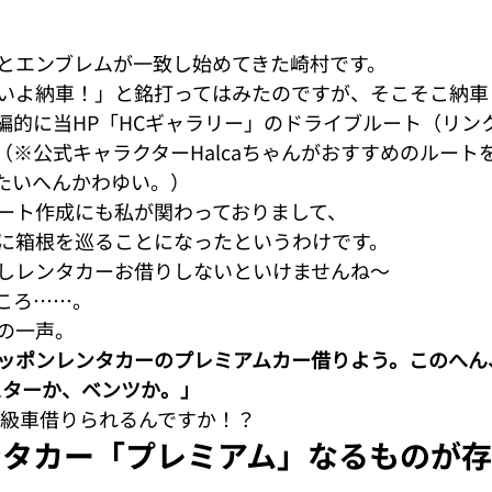
紹介】シリーズ
NEWS
その他
東京オートサロン頂上決戦
とエンブレムが一致し始めてきた崎村です。
いよ納車！」と銘打ってはみたのですが、そこそこ納車
編的に当HP「HCギャラリー」のドライブルート（リン
（※公式キャラクターHalcaちゃんがおすすめのルート
たいへんかわゆい。）
ート作成にも私が関わっておりまして、

に箱根を巡ることになったというわけです。
しレンタカーお借りしないといけませんね～

ころ……。
の一声。
ッポンレンタカーのプレミアムカー借りよう。このへん
スターか、ベンツか。」
高級車借りられるんですか！？
ンタカー「プレミアム」なるものが