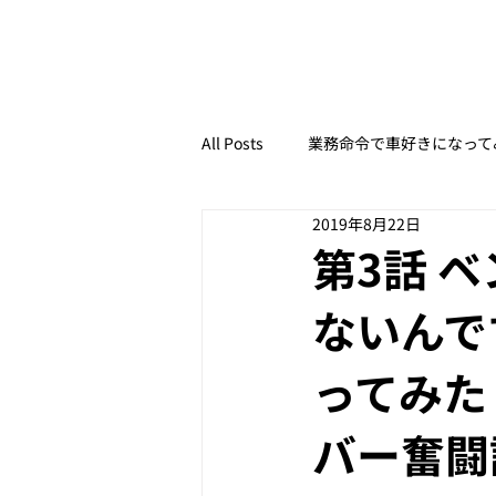
All Posts
業務命令で車好きになって
2019年8月22日
レース初心者でもなんとなくわかる
第3話 
ないんで
【ドライブ豆知識】いざというとき
ってみた
ペーパーAT限定女子が、マニュア
バー奮闘