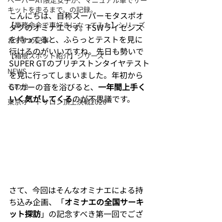
ペーパーAT限定女子が、マニュアル車でサー
キットを走るまで。の記録。
こんにちは、自称スーパーモタスポオ
【業務命令で車好きになってみた】シリーズ
タクのオミナエです。FSWライセンス
を持ってると、ふらっとテストを見に
おすすめ記事
行けるのがいいですね。先日も勢いで
【箱根スポット紹介】シリーズ
SUPER GTのブリヂストンタイヤテスト
NEWS
を見に行ってしまいました。年初から
GTカーの音を浴びると、
一年間上手く
その他
いく気がしてくる
のが不思議です。
東京オートサロン頂上決戦2026
さて、今回はそんなオミナエによる持
ち込み企画、「
オミナエの全国サーキ
ット探訪
」の記念すべき第一回でござ