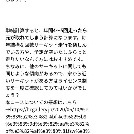
単純計算すると、
年間4～5回走ったら
元が取れてしまう
計算になります。毎
年結構な回数サーキット走行を楽しん
でいる方や、予定が空いたしふらっと
走りたいなんて方にはおすすめです。
ちなみに、他のサーキットに関しても
同じような傾向があるので、家から近
いサーキットがある方はライセンス制
度を一度ご確認してみてはいかがでし
ょう？
本コースについての感想はこちら
→
https://hcgallery.jp/2020/06/10/%e
3%83%a2%e3%82%bf%e3%82%b9
%e3%83%9d%e3%82%aa%e3%82%
bf%e3%82%af%e3%80%81fsw%e3%