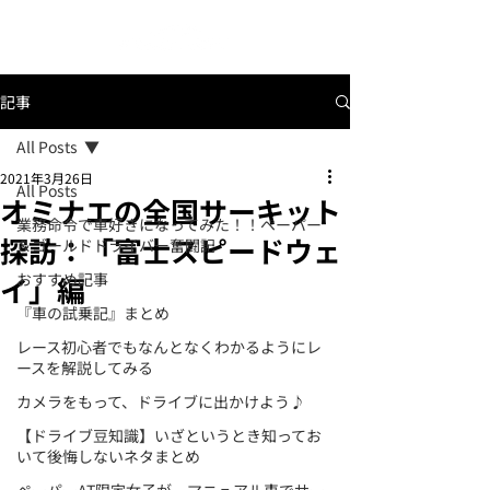
記事
All Posts
2021年3月26日
All Posts
オミナエの全国サーキット
業務命令で車好きになってみた！！ペーパー
探訪：「富士スピードウェ
＆ゴールドドライバー奮闘記
おすすめ記事
イ」編
『車の試乗記』まとめ
レース初心者でもなんとなくわかるようにレ
ースを解説してみる
カメラをもって、ドライブに出かけよう♪
【ドライブ豆知識】いざというとき知ってお
いて後悔しないネタまとめ