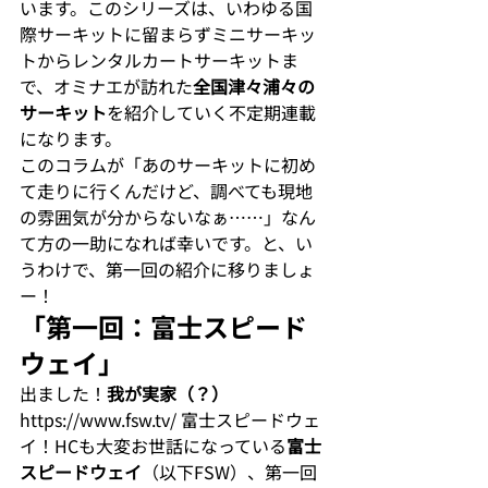
います。このシリーズは、いわゆる国
際サーキットに留まらずミニサーキッ
トからレンタルカートサーキットま
で、オミナエが訪れた
全国津々浦々の
サーキット
を紹介していく不定期連載
になります。
このコラムが「あのサーキットに初め
て走りに行くんだけど、調べても現地
の雰囲気が分からないなぁ……」なん
て方の一助になれば幸いです。と、い
うわけで、第一回の紹介に移りましょ
ー！
「第一回：富士スピード
ウェイ」
出ました！
我が実家（？）
https://www.fsw.tv/
 富士スピードウェ
イ！HCも大変お世話になっている
富士
スピードウェイ
（以下FSW）、第一回