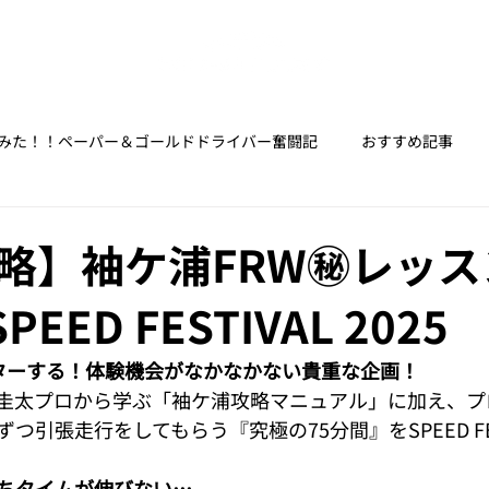
みた！！ペーパー＆ゴールドドライバー奮闘記
おすすめ記事
ようにレースを解説してみる
カメラをもって、ドライブに出かけ
略】袖ケ浦FRW㊙レッス
SPEED FESTIVAL 2025
知っておいて後悔しないネタまとめ
ターする！体験機会がなかなかない貴重な企画！ 
圭太プロから学ぶ「袖ケ浦攻略マニュアル」に加え、プ
ル車でサーキットを走るまで。の記録。
【業務命令で車好きになっ
引張走行をしてもらう『究極の75分間』をSPEED FEST
ちタイムが伸びない…