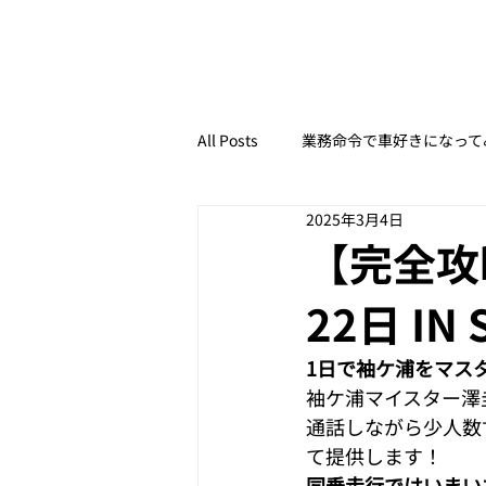
All Posts
業務命令で車好きになって
2025年3月4日
レース初心者でもなんとなくわかる
【完全攻
22日 IN 
【ドライブ豆知識】いざというとき
1日で袖ケ浦をマス
袖ケ浦マイスター澤
ペーパーAT限定女子が、マニュア
通話しながら少人数ずつ
て提供します！
同乗走行ではいまい