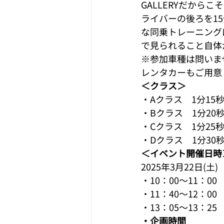
GALLERYだか
ライバーの後ろを1
な同乗トレーニング
で見られること自体
※参加車種は問いま
レンタカーもご用意
＜クラス＞
・Aクラス　1分15
・Bクラス　1分20
・Cクラス　1分25
・Dクラス　1分30
＜イベント開催日時
2025年3月22日(土)
・10：00～11：
・11：40～12：0
・13：05～13：2
・企画時間