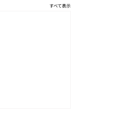
すべて表示
話 ペーパードライバー
マニュアル女子へ 【ペ
ーAT限定女子が、マニュ