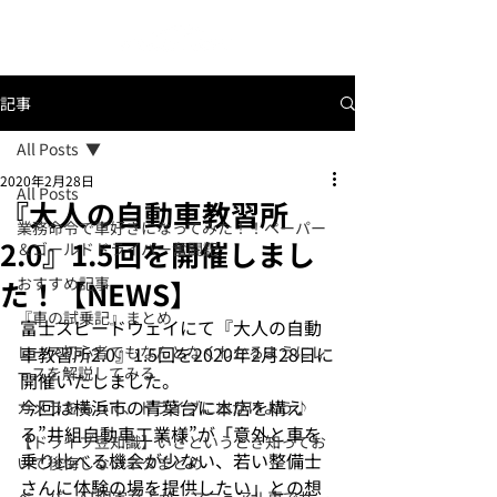
記事
All Posts
2020年2月28日
All Posts
『大人の自動車教習所
業務命令で車好きになってみた！！ペーパー
2.0』1.5回を開催しまし
＆ゴールドドライバー奮闘記
おすすめ記事
た！【NEWS】
『車の試乗記』まとめ
富士スピードウェイにて『大人の自動
レース初心者でもなんとなくわかるようにレ
車教習所2.0』1.5回を2020年2月28日に
ースを解説してみる
開催いたしました。
今回は横浜市の青葉台に本店を構え
カメラをもって、ドライブに出かけよう♪
る”井組自動車工業様”が「意外と車を
【ドライブ豆知識】いざというとき知ってお
乗り比べる機会が少ない、若い整備士
いて後悔しないネタまとめ
さんに体験の場を提供したい」との想