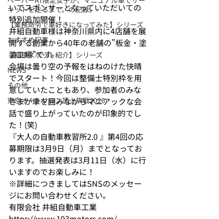
ペーパーAT限定女子が、マニュアル車でサー
いでスポンサーとなっていただいての
キットを走るまで。の記録。
特別追加開催！

【業務命令で車好きになってみた】シリーズ
井組自動車様は神奈川県内に4店舗を展
おすすめ記事
開する創業から40年の老舗の”板金・塗
装工場”です。
【箱根スポット紹介】シリーズ
会場は曇り空の予報をはねのけた快晴
NEWS
でスタート！今回は整備士特別枠を用
その他
意していたこともあり、参加者のみな
東京オートサロン頂上決戦2026
さまが車を囲みながらマニアックな会
話で盛り上がっていたのが印象的でし
た！(笑)
『大人の自動車教習所2.0 』第4回の応
募期限は3月9日（月）までとなってお
ります。抽選発表は3月11日（水）に行
いますのでお楽しみに！

※詳細につきましてはSNSのメッセー
ジにお問い合わせください。 
https://www.193motors.com/