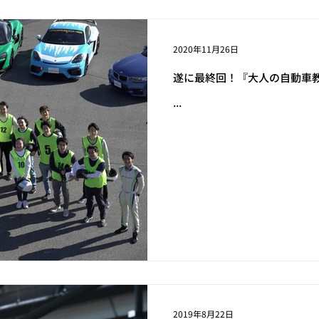
ル車でサーキットを走るまで。の記録。
【業務命令で車好きになっ
2020年11月26日
遂に最終回！『大人の自動車教
紹介】シリーズ
NEWS
その他
東京オートサロン頂上決戦
...
2019年8月22日