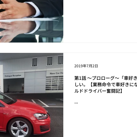
2019年7月2日
第1話 ～プロローグ～「車好
しい。【業務命令で車好きに
ルドドライバー奮闘記】
...