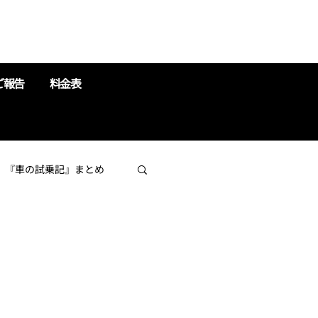
ご報告
料金表
『車の試乗記』まとめ
よう♪