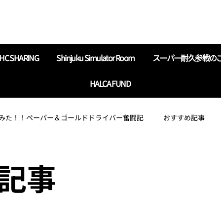
HC SHARING
Shinjuku Simulator Room
スーパー耐久参戦の
HALCA FUND
みた！！ペーパー＆ゴールドドライバー奮闘記
おすすめ記事
ようにレースを解説してみる
カメラをもって、ドライブに出かけ
記事
知っておいて後悔しないネタまとめ