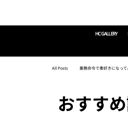
HC GALLERY
All Posts
業務命令で車好きになって
レース初心者でもなんとなくわかる
おすすめ
【ドライブ豆知識】いざというとき